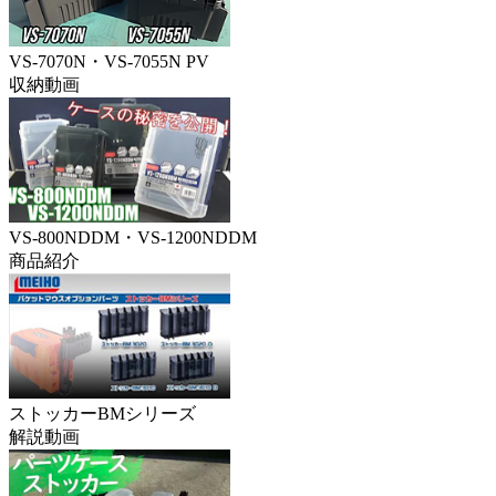
VS-7070N・VS-7055N PV
収納動画
VS-800NDDM・VS-1200NDDM
商品紹介
ストッカーBMシリーズ
解説動画