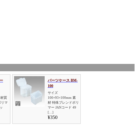
ー
パーツケース BM-
100
サイズ
m 材質
100×93×100mm 素
ポリマ
材 特殊ブレンドポリ
ッ
マー JANコード 49
[…]
¥350