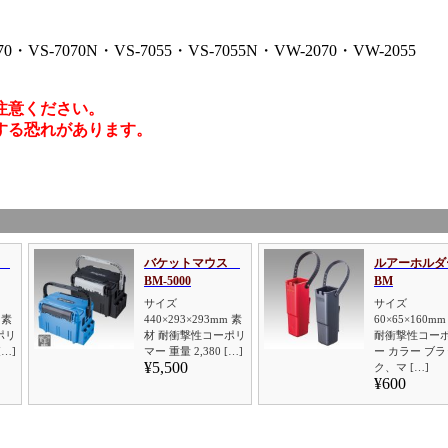
70・VS-7070N・VS-7055・VS-7055N・VW-2070・VW-2055
注意ください。
する恐れがあります。
ス
バケットマウス
ルアーホルダ
BM-5000
BM
サイズ
サイズ
 素
440×293×293mm 素
60×65×160m
ポリ
材 耐衝撃性コーポリ
耐衝撃性コー
[…]
マー 重量 2,380 […]
ー カラー ブラ
¥5,500
ク、マ […]
¥600