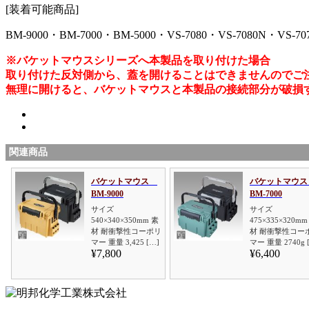
[装着可能商品]
BM-9000・BM-7000・BM-5000・VS-7080・VS-7080N・VS-70
※バケットマウスシリーズへ本製品を取り付けた場合
取り付けた反対側から、蓋を開けることはできませんのでご
無理に開けると、バケットマウスと本製品の接続部分が破損
関連商品
バケットマウス
バケットマウ
BM-9000
BM-7000
サイズ
サイズ
540×340×350mm 素
475×335×320mm
材 耐衝撃性コーポリ
材 耐衝撃性コー
マー 重量 3,425 […]
マー 重量 2740g 
¥7,800
¥6,400