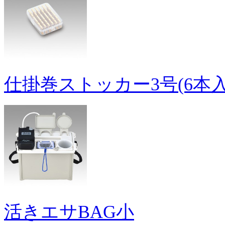
仕掛巻ストッカー3号(6本入
活きエサBAG小