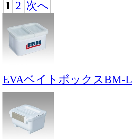
1
2
次へ
EVAベイトボックスBM-L