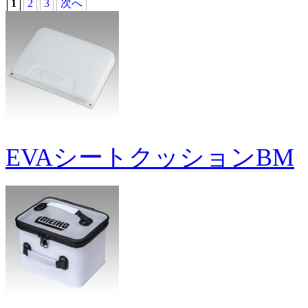
1
2
3
次へ
EVAシートクッションBM