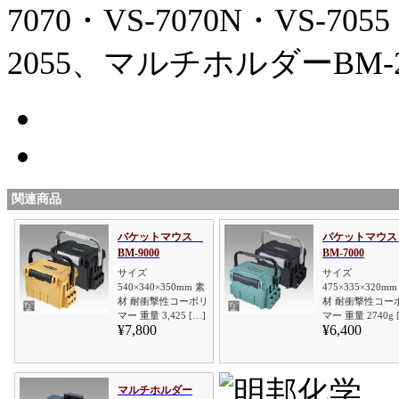
7070・VS-7070N・VS-705
2055、マルチホルダーBM-
関連商品
バケットマウス
バケットマウ
BM-9000
BM-7000
サイズ
サイズ
540×340×350mm 素
475×335×320mm
材 耐衝撃性コーポリ
材 耐衝撃性コー
マー 重量 3,425 […]
マー 重量 2740g 
¥7,800
¥6,400
マルチホルダー