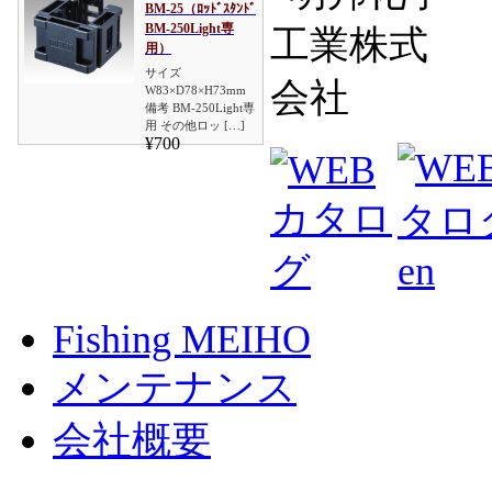
BM-25（ﾛｯﾄﾞｽﾀﾝﾄﾞ
BM-250Light専
用）
サイズ
W83×D78×H73mm
備考 BM-250Light専
用 その他ロッ […]
¥700
Fishing MEIHO
メンテナンス
会社概要