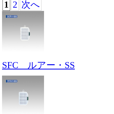
1
2
次へ
SFC ルアー・SS