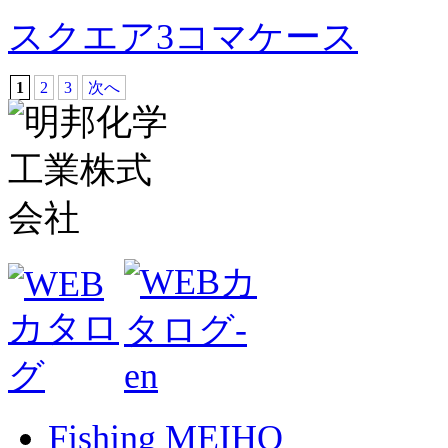
スクエア3コマケース
1
2
3
次へ
Fishing MEIHO