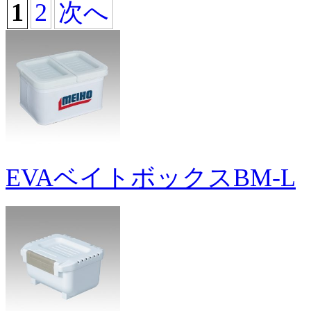
1
2
次へ
EVAベイトボックスBM-L