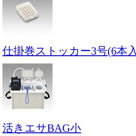
仕掛巻ストッカー3号(6本入
活きエサBAG小